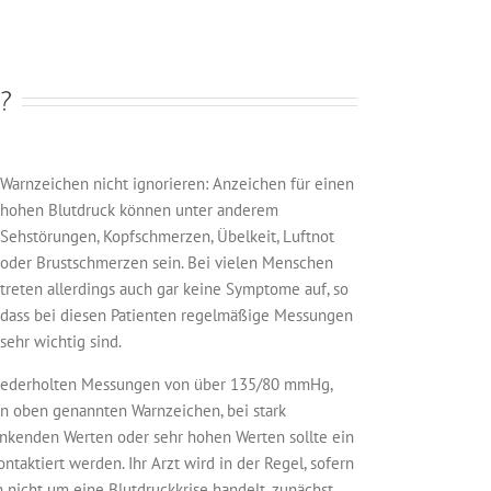
t?
Warnzeichen nicht ignorieren: Anzeichen für einen
hohen Blutdruck können unter anderem
Sehstörungen, Kopfschmerzen, Übelkeit, Luftnot
oder Brustschmerzen sein. Bei vielen Menschen
treten allerdings auch gar keine Symptome auf, so
dass bei diesen Patienten regelmäßige Messungen
sehr wichtig sind.
iederholten Messungen von über 135/80 mmHg,
en oben genannten Warnzeichen, bei stark
nkenden Werten oder sehr hohen Werten sollte ein
ontaktiert werden. Ihr Arzt wird in der Regel, sofern
h nicht um eine Blutdruckkrise handelt, zunächst