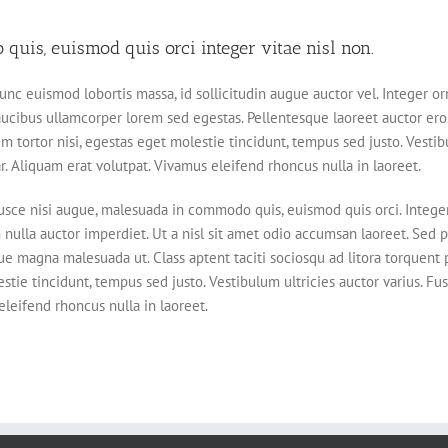
uis, euismod quis orci integer vitae nisl non.
unc euismod lobortis massa, id sollicitudin augue auctor vel. Integer orn
aucibus ullamcorper lorem sed egestas. Pellentesque laoreet auctor ero
lum tortor nisi, egestas eget molestie tincidunt, tempus sed justo. Vesti
ar. Aliquam erat volutpat. Vivamus eleifend rhoncus nulla in laoreet.
ce nisi augue, malesuada in commodo quis, euismod quis orci. Integer
n nulla auctor imperdiet. Ut a nisl sit amet odio accumsan laoreet. Sed p
ue magna malesuada ut. Class aptent taciti sociosqu ad litora torquent 
tie tincidunt, tempus sed justo. Vestibulum ultricies auctor varius. Fus
eleifend rhoncus nulla in laoreet.