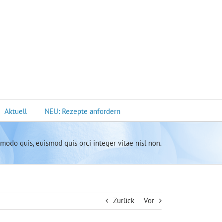
Aktuell
NEU: Rezepte anfordern
odo quis, euismod quis orci integer vitae nisl non.
Zurück
Vor