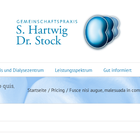
is und Dialysezentrum
Leistungsspektrum
Gut informiert
 quis,
Startseite
Pricing
Fusce nisi augue, malesuada in comm