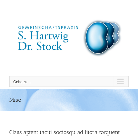
Zum
Inhalt
springen
Gehe zu ...
Misc
Class aptent taciti sociosqu ad litora torquent